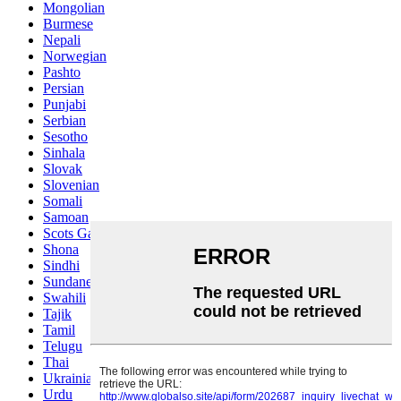
Mongolian
Burmese
Nepali
Norwegian
Pashto
Persian
Punjabi
Serbian
Sesotho
Sinhala
Slovak
Slovenian
Somali
Samoan
Scots Gaelic
Shona
Sindhi
Sundanese
Swahili
Tajik
Tamil
Telugu
Thai
Ukrainian
Urdu