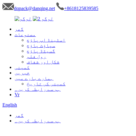
dqpack@danqing.net
+8618125839585
گھر
مصنوعات
اسٹینڈ اپ پاؤچ
سپاؤٹ پاؤچ
گسیٹڈ پاؤچ
رول فلم
شکل اور شفاف
کمپنی
خبریں
ہمارے بارے میں
کمپنی کی تاریخ
ہم سے رابطہ کریں۔
Vr
English
گھر
ہم سے رابطہ کریں۔