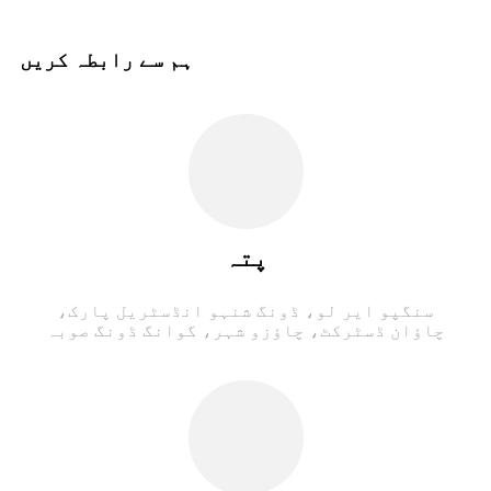
ہم سے رابطہ کریں
پتہ
سنگپو ایر لو، ڈونگ شنہو انڈسٹریل پارک،
چاؤان ڈسٹرکٹ، چاؤزو شہر، گوانگ ڈونگ صوبہ