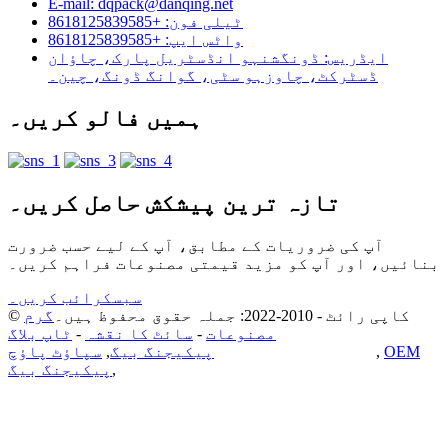
E-mail: dqpack@danqing.net
ٹیلی فون: +8618125839585
واٹس ایپ: +8618125839585
ایڈریس: ڈونگشنہو انڈسٹریل پارک، چاؤان
ڈسٹرکٹ، چاوزہو سٹی، گوانگ ڈونگ، چین۔
ہمیں فالو کریں۔
تازہ ترین پیشکش حاصل کریں۔
آپ کی ضروریات کے مطابق، آپ کے لیے حسب ضرورت
بنائیں، اور آپ کو مزید قیمتی مصنوعات فراہم کریں۔
سبسکرائب کریں۔
© کاپی رائٹ - 2010-2022: جملہ حقوق محفوظ ہیں۔
گرم
مصنوعات
-
سائٹ کا نقشہ
-
ٹاپ بلاگ
OEM
,
رازداری کی پالیسی
پیکیجنگ بیگ
,
سپاؤٹ پاؤچ
,
پیکیجنگ بیگ