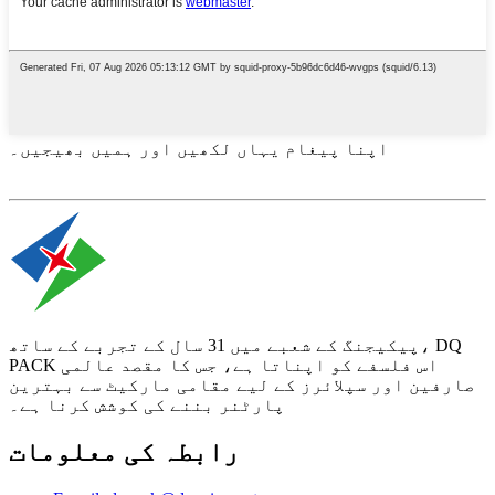
اپنا پیغام یہاں لکھیں اور ہمیں بھیجیں۔
پیکیجنگ کے شعبے میں 31 سال کے تجربے کے ساتھ، DQ
PACK اس فلسفے کو اپناتا ہے، جس کا مقصد عالمی
صارفین اور سپلائرز کے لیے مقامی مارکیٹ سے بہترین
پارٹنر بننے کی کوشش کرنا ہے۔
رابطہ کی معلومات