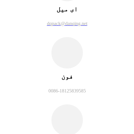
ای میل
dqpack@danqing.net
فون
0086-18125839585