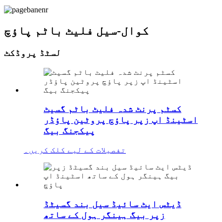
کوال-سیل فلیٹ باٹم پاؤچ
لسٹڈ پروڈکٹ
کسٹم پرنٹ شدہ فلیٹ باٹم گسیٹ
اسٹینڈ اپ زپر پاؤچ پروٹین پاؤڈر
پیکجنگ بیگ
تفصیلات کے لیے کلک کریں۔
ڈیٹس ایٹ سائیڈ سیل بند گسیٹڈ
زپر بیگ ہینگر ہول کے ساتھ