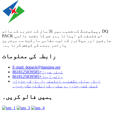
پیکیجنگ کے شعبے میں 31 سال کے تجربے کے ساتھ، DQ
PACK اس فلسفے کو اپناتا ہے، جس کا مقصد عالمی
صارفین اور سپلائرز کے لیے مقامی مارکیٹ سے بہترین
پارٹنر بننے کی کوشش کرنا ہے۔
رابطہ کی معلومات
E-mail: dqpack@danqing.net
ٹیلی فون: +8618125839585
واٹس ایپ: +8618125839585
ایڈریس: ڈونگشنہو انڈسٹریل پارک، چاؤان
ڈسٹرکٹ، چاوزہو سٹی، گوانگ ڈونگ، چین۔
ہمیں فالو کریں۔