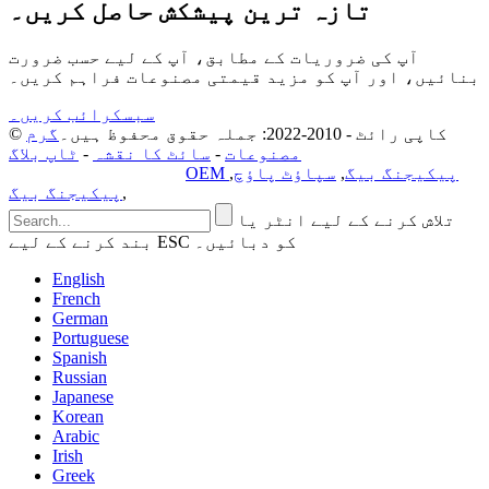
تازہ ترین پیشکش حاصل کریں۔
آپ کی ضروریات کے مطابق، آپ کے لیے حسب ضرورت
بنائیں، اور آپ کو مزید قیمتی مصنوعات فراہم کریں۔
سبسکرائب کریں۔
© کاپی رائٹ - 2010-2022: جملہ حقوق محفوظ ہیں۔
گرم
مصنوعات
-
سائٹ کا نقشہ
-
ٹاپ بلاگ
OEM پیکیجنگ بیگ
,
سپاؤٹ پاؤچ
,
رازداری کی پالیسی
,
پیکیجنگ بیگ
تلاش کرنے کے لیے انٹر یا
بند کرنے کے لیے ESC کو دبائیں۔
English
French
German
Portuguese
Spanish
Russian
Japanese
Korean
Arabic
Irish
Greek