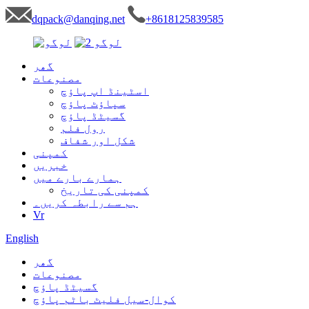
dqpack@danqing.net
+8618125839585
گھر
مصنوعات
اسٹینڈ اپ پاؤچ
سپاؤٹ پاؤچ
گسیٹڈ پاؤچ
رول فلم
شکل اور شفاف
کمپنی
خبریں
ہمارے بارے میں
کمپنی کی تاریخ
ہم سے رابطہ کریں۔
Vr
English
گھر
مصنوعات
گسیٹڈ پاؤچ
کوال-سیل فلیٹ باٹم پاؤچ